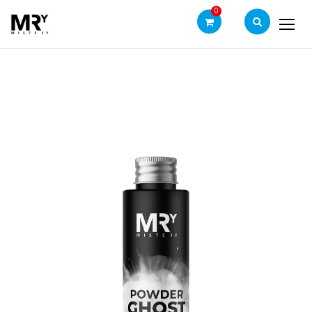
0
POWDER
-
Styling
-
Home
GHOST