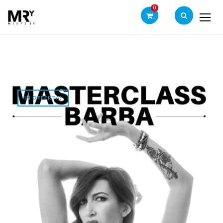
0
Ticket – Pacchetto
-
Corso di Formazione
-
Home
Completo – Masterclass Barba con Doriana Borgo
IN OFFERTA!