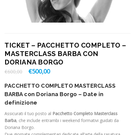
TICKET – PACCHETTO COMPLETO –
MASTERCLASS BARBA CON
DORIANA BORGO
€
500,00
Il
Il
€
600,00
prezzo
prezzo
originale
attuale
PACCHETTO COMPLETO MASTERCLASS
era:
è:
BARBA con Doriana Borgo –
Date in
€600,00.
€500,00.
definizione
Assicurati il tuo posto al
Pacchetto Completo Masterclass
Barba
, che include entrambi i weekend formativi guidati da
Doriana Borgo.
Due giornate complementari dedicate all’arte della rasatura