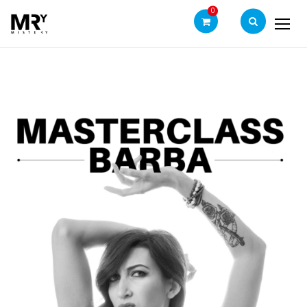
0
Ticket – 1° WEEKEND –
-
Corso di Formazione
-
Home
Masterclass Barba con Doriana Borgo