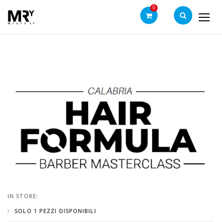
0
Ticket – Visual + Lezione
-
Corso di Formazione
-
Home
Privata – HAIR FORMULA con Andrea Magri – 3°
WEEKEND
IN STORE:
SOLO 1 PEZZI DISPONIBILI